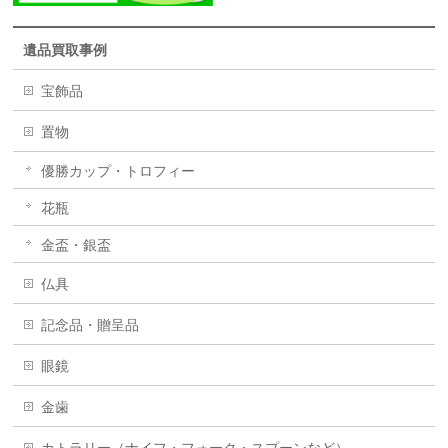
遺品買取事例
宝飾品
置物
優勝カップ・トロフィー
花瓶
金盃・銀盃
仏具
記念品・贈呈品
眼鏡
金歯
カトラリー（ナイフ・フォーク・スプーンなど）