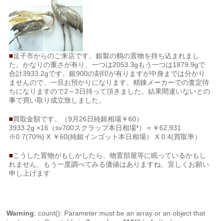
■
逗子市からのご来店です、銀製の鶴の置物を持ち込まれまし
た。かなりの重さが有り、一つは2053.3gもう一つは1879.9gで
合計3933.2gです。銀900の刻印が有りますが中身までは分かり
ませんので、一旦お預かりになります。精錬メーカーでの査定待
ちになりますので2～3日待って頂きました。結果間違いないとの
事で買い取り成立致しました。
■
買取金額です。（9月26日純銀相場￥60）
3933.2g ×16（sv700スクラップ本日相場*）＝￥62,931
※0.7(70%) X ￥60(純銀インゴット本日相場） X 0.4(買取率）
■
こうした置物がもしかしたら、物置部屋等に眠っているかもし
れません、もう一度調べてみる価値はありますね、宜しくお願い
申し上げます
Warning
: count(): Parameter must be an array or an object that