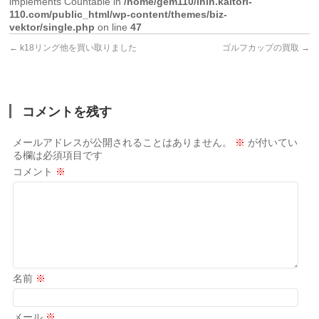
implements Countable in
/home/gem110/ihin.kaitori-
110.com/public_html/wp-content/themes/biz-
vektor/single.php
on line
47
←
k18リング他を買い取りました
ゴルフカップの買取
→
コメントを残す
メールアドレスが公開されることはありません。
※
が付いてい
る欄は必須項目です
コメント
※
名前
※
メール
※